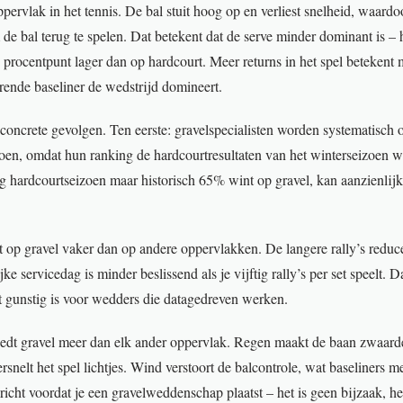
pervlak in het tennis. De bal stuit hoog op en verliest snelheid, waardo
 de bal terug te spelen. Dat betekent dat de serve minder dominant is –
8 procentpunt lager dan op hardcourt. Meer returns in het spel betekent
erende baseliner de wedstrijd domineert.
 concrete gevolgen. Ten eerste: gravelspecialisten worden systematisch
zoen, omdat hun ranking de hardcourtresultaten van het winterseizoen we
ig hardcourtseizoen maar historisch 65% wint op gravel, kan aanzienlij
t op gravel vaker dan op andere oppervlakken. De langere rally’s reduce
ke servicedag is minder beslissend als je vijftig rally’s per set speelt. 
t gunstig is voor wedders die datagedreven werken.
edt gravel meer dan elk ander oppervlak. Regen maakt de baan zwaarder
ersnelt het spel lichtjes. Wind verstoort de balcontrole, wat baseliners m
richt voordat je een gravelweddenschap plaatst – het is geen bijzaak, het