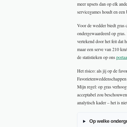
meer upsets dan op elk ande
servicegames houdt en een br
Voor de wedder biedt gras d
ondergewaardeerd op gras. D
vertekend door het feit dat
maar een serve van 210 km/u
de statistieken op ons
porta
Het risico: als jij op de fa
Favorietenweddenschappen op
Mijn regel: op gras verhoog
acceptabel zou beschouwen,
analytisch kader – het is n
Op welke ondergr