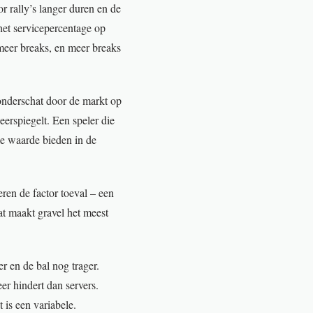
or rally’s langer duren en de
 het servicepercentage op
 meer breaks, en meer breaks
 onderschat door de markt op
erspiegelt. Een speler die
ke waarde bieden in de
ren de factor toeval – een
Dat maakt gravel het meest
 en de bal nog trager.
eer hindert dan servers.
 is een variabele.