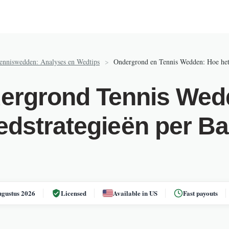
Tenniswedden: Analyses en Wedtips
>
Ondergrond en Tennis Wedden: Hoe het
ergrond Tennis Wed
dstrategieën per B
ugustus 2026
Licensed
Available in US
Fast payouts