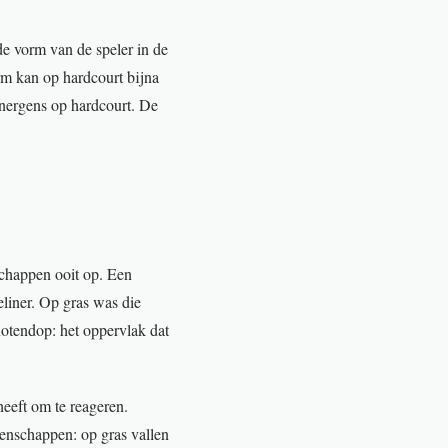
de vorm van de speler in de
orm kan op hardcourt bijna
t nergens op hardcourt. De
chappen ooit op. Een
eliner. Op gras was die
 notendop: het oppervlak dat
heeft om te reageren.
denschappen: op gras vallen