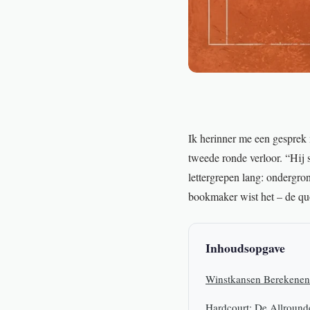
Ik herinner me een gesprek 
tweede ronde verloor. “Hij 
lettergrepen lang: ondergro
bookmaker wist het – de quo
Inhoudsopgave
Winstkansen Berekenen 
Hardcourt: De Allroun