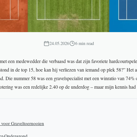
24.05.2026
6 min read
met een medewedder die verbaasd was dat zijn favoriete hardcourtspele
stond in de top 15, hoe kan hij verliezen van iemand op plek 58?” Het 
nd. Die nummer 58 was een gravelspecialist met een winratio van 74% o
tering was een redelijke 2.40 op de underdog – maar mijn kennis had h
voor Graveltoernooien
der-Ondergrond