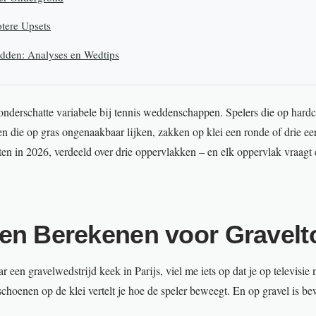
otere Upsets
edden: Analyses en Wedtips
onderschatte variabele bij tennis weddenschappen. Spelers die op har
en die op gras ongenaakbaar lijken, zakken op klei een ronde of drie ee
en in 2026, verdeeld over drie oppervlakken – en elk oppervlak vraagt
en Berekenen voor Gravelt
ar een gravelwedstrijd keek in Parijs, viel me iets op dat je op televisie n
schoenen op de klei vertelt je hoe de speler beweegt. En op gravel is be