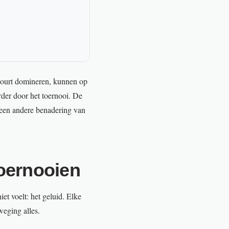
dcourt domineren, kunnen op
rder door het toernooi. De
 een andere benadering van
oernooien
iet voelt: het geluid. Elke
weging alles.