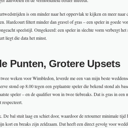
nger aanvoelen en de vermoeidheid eerder intreedt.
rtwedstrijden is om minder naar het oppervlak te kijken en meer naar 
en. Hardcourt filtert minder dan gravel of gras – een speler in goede v
 ongeacht speelstijl. Omgekeerd: een speler in slechte vorm verbergt he
rt liegt die data het minst.
le Punten, Grotere Upsets
, twee weken voor Wimbledon, leverde me een van mijn beste weddens
serve stond op 8.00 tegen een geplaatste speler die bekend stond als bas
atste speler – en de qualifier won in twee tiebreaks. Dat is gras in een
 respecteert.
k. De bal stuit laag en schiet door, waardoor de retourner minimale tijd 
zijn kort en breaks zijn zeldzaam. Dat heeft een direct gevolg voor wed