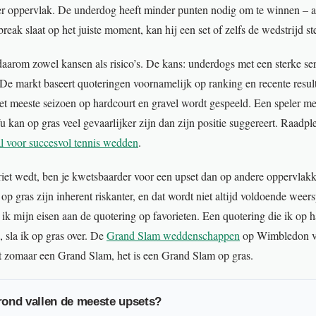
r oppervlak. De underdog heeft minder punten nodig om te winnen – als
eak slaat op het juiste moment, kan hij een set of zelfs de wedstrijd st
aarom zowel kansen als risico’s. De kans: underdogs met een sterke serv
e markt baseert quoteringen voornamelijk op ranking en recente resulta
 het meeste seizoen op hardcourt en gravel wordt gespeeld. Een speler m
 kan op gras veel gevaarlijker zijn dan zijn positie suggereert. Raadpl
al voor succesvol tennis wedden
.
voriet wedt, ben je kwetsbaarder voor een upset dan op andere oppervlak
 gras zijn inherent riskanter, en dat wordt niet altijd voldoende weers
 ik mijn eisen aan de quotering op favorieten. Een quotering die ik op h
 sla ik op gras over. De
Grand Slam weddenschappen
op Wimbledon ve
iet zomaar een Grand Slam, het is een Grand Slam op gras.
ond vallen de meeste upsets?