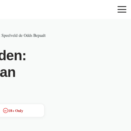
 Speelveld de Odds Bepaalt
den:
aan
18+ Only
18+