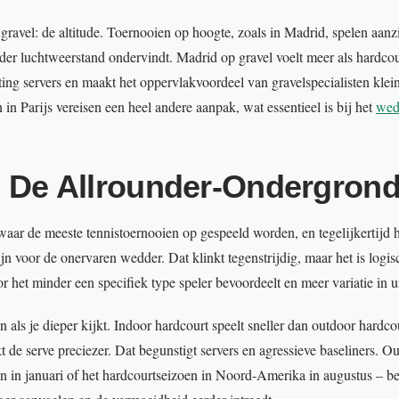
ravel: de altitude. Toernooien op hoogte, zoals in Madrid, spelen aanzi
er luchtweerstand ondervindt. Madrid op gravel voelt meer als hardcour
ting servers en maakt het oppervlakvoordeel van gravelspecialisten kle
in Parijs vereisen een heel andere aanpak, wat essentieel is bij het
wed
: De Allrounder-Ondergron
waar de meeste tennistoernooien op gespeeld worden, en tegelijkertijd 
jn voor de onervaren wedder. Dat klinkt tegenstrijdig, maar het is logis
 het minder een specifiek type speler bevoordeelt en meer variatie in ui
n als je dieper kijkt. Indoor hardcourt speelt sneller dan outdoor hardcou
de serve preciezer. Dat begunstigt servers en agressieve baseliners. Out
 in januari of het hardcourtseizoen in Noord-Amerika in augustus – beg