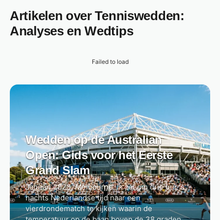
Artikelen over Tenniswedden:
Analyses en Wedtips
Failed to load
Wedden op de Australian
Open: Gids voor het Eerste
Grand Slam
Januari 2023, Melbourne. Ik zat om drie uur 's
nachts Nederlandse tijd naar een
vierdrondematch te kijken waarin de
temperatuur op de baan boven de 38 graden