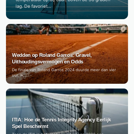
lag. De favoriet…
Wedden op Roland Garros: Gravel,
Uithoudingsvermogen en Odds
De finale van Roland Garros 2024 duurde meer dan vier
uur. Ik…
ITIA: Hoe de Tennis Integrity Agency Eerlijk
Spel Beschermt