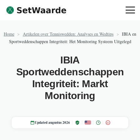
Skip to content
Home
>
Artikelen over Tenniswedden: Analyses en Wedtips
>
IBIA en
Sportweddenschappen Integriteit: Het Monitoring Systeem Uitgelegd
IBIA
Sportweddenschappen
Integriteit: Markt
Monitoring
Updated augustus 2026
18+