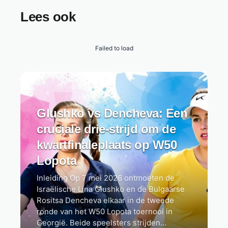
Lees ook
Failed to load
Glushko vs Dencheva: Een
cruciale drie-strijd om de
kwartfinaleplaats op W50
Lopota
Inleiding Op 7 mei 2026 ontmoeten de
Israëlische Lina Glushko en de Bulgaarse
Rositsa Dencheva elkaar in de tweede
ronde van het W50 Lopota toernooi in
Georgië. Beide speelsters strijden…