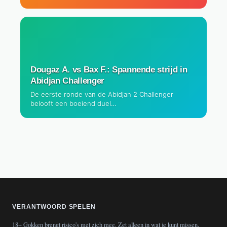
Dougaz A. vs Bax F.: Spannende strijd in
Abidjan Challenger
De eerste ronde van de Abidjan 2 Challenger
belooft een boeiend duel…
VERANTWOORD SPELEN
18+ Gokken brengt risico's met zich mee. Zet alleen in wat je kunt missen.