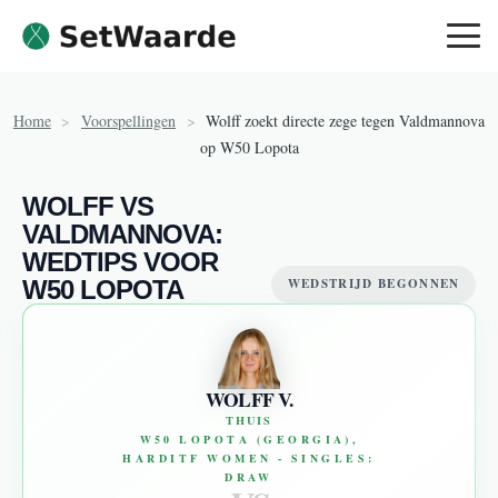
Skip to content
Home
>
Voorspellingen
>
Wolff zoekt directe zege tegen Valdmannova
op W50 Lopota
WOLFF VS
VALDMANNOVA:
WEDTIPS VOOR
W50 LOPOTA
WEDSTRIJD BEGONNEN
WOLFF V.
THUIS
W50 LOPOTA (GEORGIA),
HARDITF WOMEN - SINGLES:
DRAW