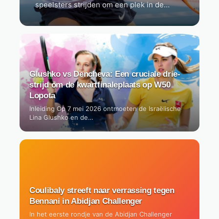
speelsters strijden om een plek in de…
Glushko vs Dencheva: Een cruciale drie-
strijd om de kwartfinaleplaats op W50
Lopota
Inleiding Op 7 mei 2026 ontmoeten de Israëlische
Lina Glushko en de…
Coulibaly streeft naar verrassing tegen
Bennani in Abidjan Challenger
In het eerste rondje van de Abidjan Challenger