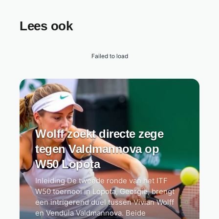
Lees ook
Failed to load
Wolff zoekt directe zege
tegen Valdmannova op
W50 Lopota
Inleiding De tweede ronde van het ITF
W50 toernooi in Lopota, Georgië, brengt
een intrigerend duel tussen Vivian Wolff
en Vendula Valdmannova. Beide