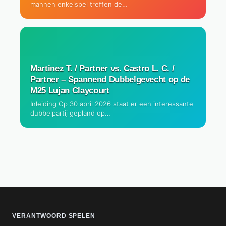
mannen enkelspel treffen de…
Martinez T. / Partner vs. Castro L. C. /
Partner – Spannend Dubbelgevecht op de
M25 Lujan Claycourt
Inleiding Op 30 april 2026 staat er een interessante
dubbelpartij gepland op…
VERANTWOORD SPELEN