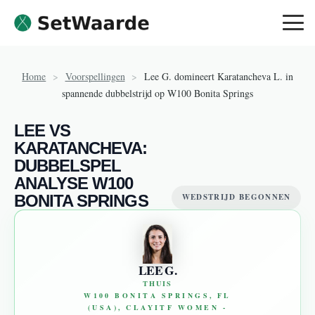
Skip to content
Home
>
Voorspellingen
>
Lee G. domineert Karatancheva L. in
spannende dubbelstrijd op W100 Bonita Springs
LEE VS
KARATANCHEVA:
DUBBELSPEL
ANALYSE W100
BONITA SPRINGS
WEDSTRIJD BEGONNEN
LEE G.
THUIS
W100 BONITA SPRINGS, FL
(USA), CLAYITF WOMEN -