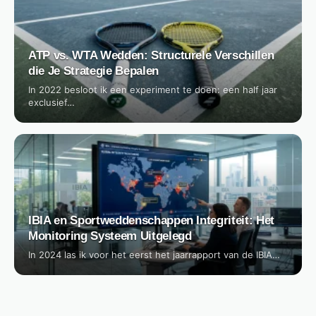
ATP vs. WTA Wedden: Structurele Verschillen
die Je Strategie Bepalen
In 2022 besloot ik een experiment te doen: een half jaar
exclusief…
IBIA en Sportweddenschappen Integriteit: Het
Monitoring Systeem Uitgelegd
In 2024 las ik voor het eerst het jaarrapport van de IBIA…