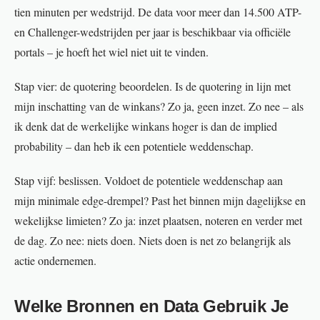
tien minuten per wedstrijd. De data voor meer dan 14.500 ATP-
en Challenger-wedstrijden per jaar is beschikbaar via officiële
portals – je hoeft het wiel niet uit te vinden.
Stap vier: de quotering beoordelen. Is de quotering in lijn met
mijn inschatting van de winkans? Zo ja, geen inzet. Zo nee – als
ik denk dat de werkelijke winkans hoger is dan de implied
probability – dan heb ik een potentiele weddenschap.
Stap vijf: beslissen. Voldoet de potentiele weddenschap aan
mijn minimale edge-drempel? Past het binnen mijn dagelijkse en
wekelijkse limieten? Zo ja: inzet plaatsen, noteren en verder met
de dag. Zo nee: niets doen. Niets doen is net zo belangrijk als
actie ondernemen.
Welke Bronnen en Data Gebruik Je