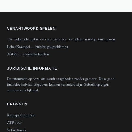
VERANTWOORD SPELEN
18+ Gokken brengt risico's met zich mee. Zet alleen in wat je kunt missen.
Loket Kansspel
— hulp bij gokproblemen
AGOG
— anonieme hulplijn
JURIDISCHE INFORMATIE
De informatie op deze site wordt aangeboden zonder garantie. Dit is geen
financieel advies. Gegevens kunnen verouderd zijn. Gebruik op eigen
verantwoordelijkheid.
BRONNEN
Kansspelautoriteit
ATP Tour
WTA Tennis