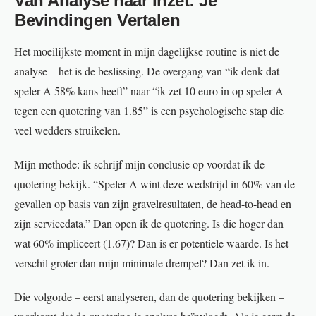
Van Analyse naar Inzet: Je
Bevindingen Vertalen
Het moeilijkste moment in mijn dagelijkse routine is niet de
analyse – het is de beslissing. De overgang van “ik denk dat
speler A 58% kans heeft” naar “ik zet 10 euro in op speler A
tegen een quotering van 1.85” is een psychologische stap die
veel wedders struikelen.
Mijn methode: ik schrijf mijn conclusie op voordat ik de
quotering bekijk. “Speler A wint deze wedstrijd in 60% van de
gevallen op basis van zijn gravelresultaten, de head-to-head en
zijn servicedata.” Dan open ik de quotering. Is die hoger dan
wat 60% impliceert (1.67)? Dan is er potentiele waarde. Is het
verschil groter dan mijn minimale drempel? Dan zet ik in.
Die volgorde – eerst analyseren, dan de quotering bekijken –