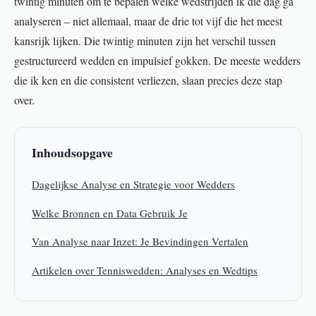
twintig minuten om te bepalen welke wedstrijden ik die dag ga
analyseren – niet allemaal, maar de drie tot vijf die het meest
kansrijk lijken. Die twintig minuten zijn het verschil tussen
gestructureerd wedden en impulsief gokken. De meeste wedders
die ik ken en die consistent verliezen, slaan precies deze stap
over.
Inhoudsopgave
Dagelijkse Analyse en Strategie voor Wedders
Welke Bronnen en Data Gebruik Je
Van Analyse naar Inzet: Je Bevindingen Vertalen
Artikelen over Tenniswedden: Analyses en Wedtips