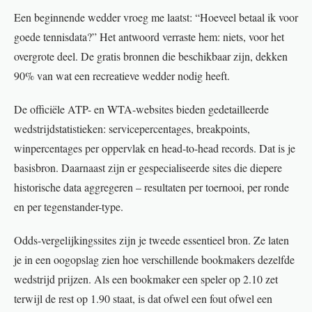
Een beginnende wedder vroeg me laatst: “Hoeveel betaal ik voor
goede tennisdata?” Het antwoord verraste hem: niets, voor het
overgrote deel. De gratis bronnen die beschikbaar zijn, dekken
90% van wat een recreatieve wedder nodig heeft.
De officiële ATP- en WTA-websites bieden gedetailleerde
wedstrijdstatistieken: servicepercentages, breakpoints,
winpercentages per oppervlak en head-to-head records. Dat is je
basisbron. Daarnaast zijn er gespecialiseerde sites die diepere
historische data aggregeren – resultaten per toernooi, per ronde
en per tegenstander-type.
Odds-vergelijkingssites zijn je tweede essentieel bron. Ze laten
je in een oogopslag zien hoe verschillende bookmakers dezelfde
wedstrijd prijzen. Als een bookmaker een speler op 2.10 zet
terwijl de rest op 1.90 staat, is dat ofwel een fout ofwel een