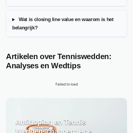
Wat is closing line value en waarom is het
belangrijk?
Artikelen over Tenniswedden:
Analyses en Wedtips
Failed to load
Antidoping en Tennis
Weddenschappen: Hoe