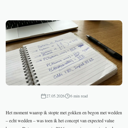
27.05.2026
6 min read
Het moment waarop ik stopte met gokken en begon met wedden
– echt wedden – was toen ik het concept van expected value