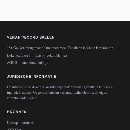
VERANTWOORD SPELEN
18+ Gokken brengt risico's met zich mee. Zet alleen in wat je kunt missen.
Loket Kansspel
— hulp bij gokproblemen
AGOG
— anonieme hulplijn
JURIDISCHE INFORMATIE
De informatie op deze site wordt aangeboden zonder garantie. Dit is geen
financieel advies. Gegevens kunnen verouderd zijn. Gebruik op eigen
verantwoordelijkheid.
BRONNEN
Kansspelautoriteit
ATP Tour