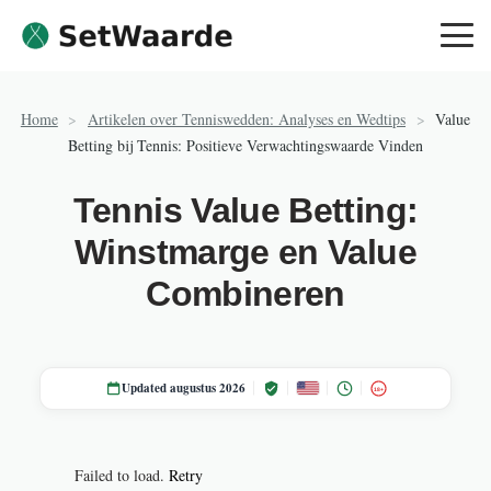
Skip to content
Home
>
Artikelen over Tenniswedden: Analyses en Wedtips
>
Value
Betting bij Tennis: Positieve Verwachtingswaarde Vinden
Tennis Value Betting:
Winstmarge en Value
Combineren
Updated augustus 2026
18+
Failed to load.
Retry