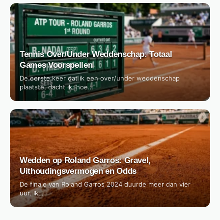
Tennis Over/Under Weddenschap: Totaal
Games Voorspellen
De eerste keer dat ik een over/under weddenschap
plaatste, dacht ik: hoe…
Wedden op Roland Garros: Gravel,
Uithoudingsvermogen en Odds
De finale van Roland Garros 2024 duurde meer dan vier
uur. Ik…