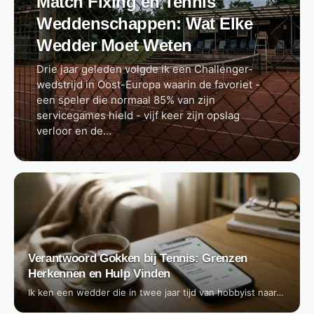
Match Fixing en Tennis
Weddenschappen: Wat Elke
Wedder Moet Weten
Drie jaar geleden volgde ik een Challenger-
wedstrijd in Oost-Europa waarin de favoriet -
een speler die normaal 85% van zijn
servicegames hield - vijf keer zijn opslag
verloor en de…
Verantwoord Gokken bij Tennis: Grenzen
Herkennen en Hulp Vinden
Ik ken een wedder die in twee jaar tijd van hobbyist naar…