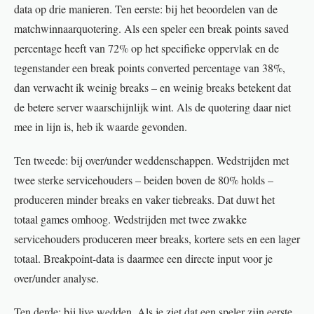
data op drie manieren. Ten eerste: bij het beoordelen van de
matchwinnaarquotering. Als een speler een break points saved
percentage heeft van 72% op het specifieke oppervlak en de
tegenstander een break points converted percentage van 38%,
dan verwacht ik weinig breaks – en weinig breaks betekent dat
de betere server waarschijnlijk wint. Als de quotering daar niet
mee in lijn is, heb ik waarde gevonden.
Ten tweede: bij over/under weddenschappen. Wedstrijden met
twee sterke servicehouders – beiden boven de 80% holds –
produceren minder breaks en vaker tiebreaks. Dat duwt het
totaal games omhoog. Wedstrijden met twee zwakke
servicehouders produceren meer breaks, kortere sets en een lager
totaal. Breakpoint-data is daarmee een directe input voor je
over/under analyse.
Ten derde: bij live wedden. Als je ziet dat een speler zijn eerste