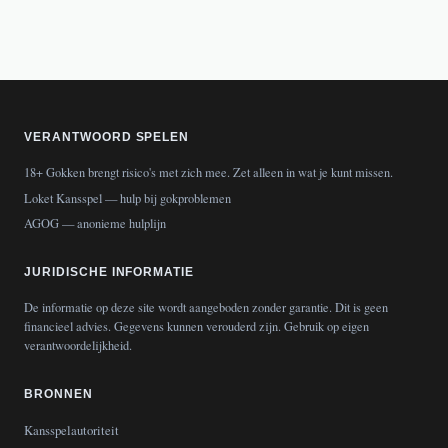
VERANTWOORD SPELEN
18+ Gokken brengt risico's met zich mee. Zet alleen in wat je kunt missen.
Loket Kansspel
— hulp bij gokproblemen
AGOG
— anonieme hulplijn
JURIDISCHE INFORMATIE
De informatie op deze site wordt aangeboden zonder garantie. Dit is geen
financieel advies. Gegevens kunnen verouderd zijn. Gebruik op eigen
verantwoordelijkheid.
BRONNEN
Kansspelautoriteit