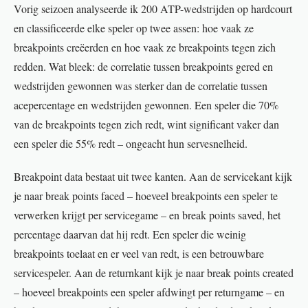
Vorig seizoen analyseerde ik 200 ATP-wedstrijden op hardcourt
en classificeerde elke speler op twee assen: hoe vaak ze
breakpoints creëerden en hoe vaak ze breakpoints tegen zich
redden. Wat bleek: de correlatie tussen breakpoints gered en
wedstrijden gewonnen was sterker dan de correlatie tussen
acepercentage en wedstrijden gewonnen. Een speler die 70%
van de breakpoints tegen zich redt, wint significant vaker dan
een speler die 55% redt – ongeacht hun servesnelheid.
Breakpoint data bestaat uit twee kanten. Aan de servicekant kijk
je naar break points faced – hoeveel breakpoints een speler te
verwerken krijgt per servicegame – en break points saved, het
percentage daarvan dat hij redt. Een speler die weinig
breakpoints toelaat en er veel van redt, is een betrouwbare
servicespeler. Aan de returnkant kijk je naar break points created
– hoeveel breakpoints een speler afdwingt per returngame – en