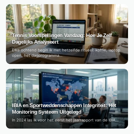
Tennis Voorspellingen Vandaag: Hoe Je Zelf
Dagelijks Analyseert
Elke ochtend begin ik met hetzelfde ritueel: koffie, laptop
open, het dagprogramma…
IBIA en Sportweddenschappen Integriteit: Het
Monitoring Systeem Uitgelegd
In 2024 las ik voor het eerst het jaarrapport van de IBIA…